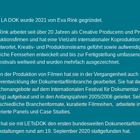
 LA DOK wurde 2021 von Eva Rink gegründet.
ink arbeitet seit über 20 Jahren als Creative Producerin und P
ktionsfirmen und hat eine Vielzahl internationaler Koproduktion
twortet, Kreativ- und Produktionsteams geführt sowie aufwendige
liche Fernsehen entwickelt und bis zur Fertigstellung umfassend 
estivals weltweit und wurden mehrfach ausgezeichnet.
 der Produktion von Filmen hat sie in der Vergangenheit auch f
rentwicklung der Dokumentarfilmbranche gearbeitet. Sie hat d
henangebote auf dem Internationalen Festival für Dokumentar-
ig) aufgebaut und in den Anfangsjahren 2005/2006 geleitet. Sei
schiedliche Branchenformate, kuratierte Filmreihen, arbeitet
rierte Panels und Case Studies.
hat sie mit LETsDOK den ersten bundesweiten Dokumentarfilmt
staltungen rund am 19. September 2020 stattgefunden hat.