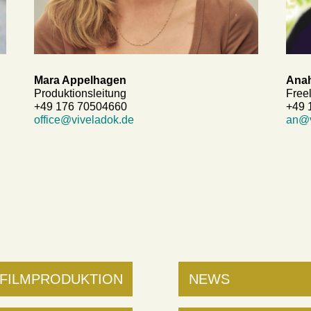
Mara Appelhagen
Anah
Produktionsleitung
Free
+49 176 70504660
+49 
office@viveladok.de
an@v
FILMPRODUKTION
NEWS