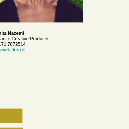
ita Nazemi
lance Creative Producer
171 7872514
iveladok.de