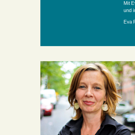
Mit E
und i
Eva R