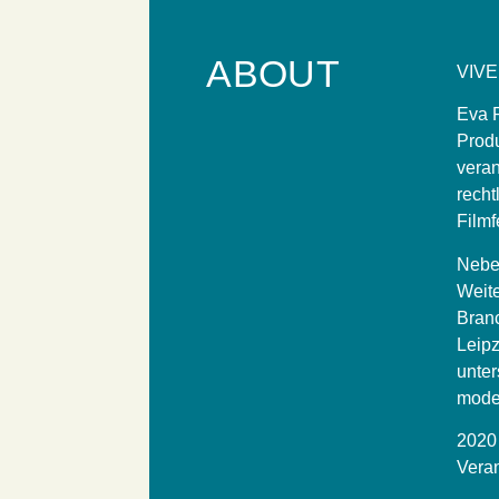
ABOUT
VIVE
Eva R
Produ
veran
recht
Filmf
Neben
Weite
Branc
Leipz
unter
mode
2020 
Veran